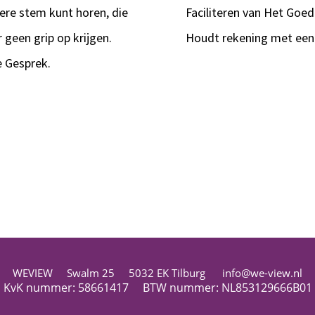
ere stem kunt horen, die
Faciliteren van Het Goed
geen grip op krijgen.
Houdt rekening met een t
e Gesprek.
WEVIEW Swalm 25 5032 EK Tilburg info@we-view.nl
KvK nummer: 58661417 BTW nummer: NL853129666B01