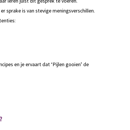
ar leren juist dit gesprek te voeren.
 er sprake is van stevige meningsverschillen.
enties:
cipes en je ervaart dat ‘Pijlen gooien’ de
?