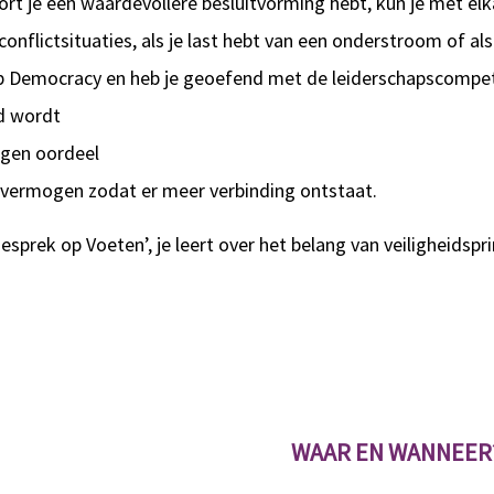
ort je een waardevollere besluitvorming hebt, kun je met elka
conflictsituaties, als je last hebt van een onderstroom of als
ep Democracy en heb je geoefend met de leiderschapscompet
gd wordt
eigen oordeel
-vermogen zodat er meer verbinding ontstaat.
prek op Voeten’, je leert over het belang van veiligheidsprin
WAAR EN WANNEER