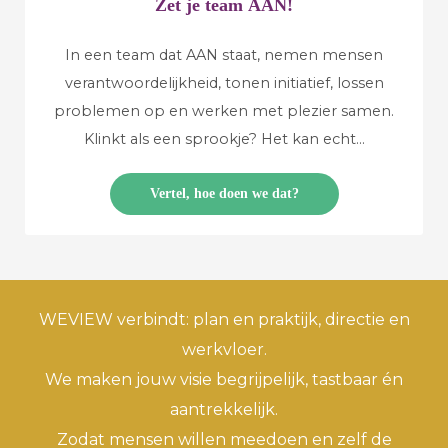
Zet je team
AAN
!
In een team dat AAN staat, nemen mensen
verantwoordelijkheid, tonen initiatief, lossen
problemen op en werken met plezier samen.
Klinkt als een sprookje? Het kan echt...
Vertel, hoe doen we dat?
WEVIEW verbindt: plan en praktijk, directie en
werkvloer.
We maken jouw visie begrijpelijk, tastbaar én
aantrekkelijk.
Zodat mensen willen meedoen en zelf de