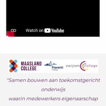
"Samen bouwen aan toekomstgericht
onderwijs
waarin medewerkers eigenaarschap